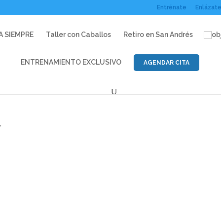
Entrénate
Enlázat
A SIEMPRE
Taller con Caballos
Retiro en San Andrés
ENTRENAMIENTO EXCLUSIVO
AGENDAR CITA
”