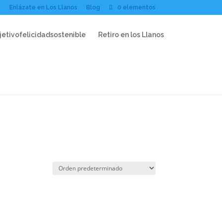
e
Enlázate en Los Llanos
Blog
0 elementos
Retiro en los Llanos