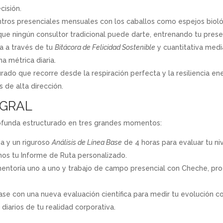
cisión.
ros presenciales mensuales con los caballos como espejos biológi
que ningún consultor tradicional puede darte, entrenando tu presen
a a través de tu
Bitácora de Felicidad Sostenible
y cuantitativa medi
a métrica diaria.
rado que recorre desde la respiración perfecta y la resiliencia ener
s de alta dirección.
GRAL
rofunda estructurado en tres grandes momentos:
a y un riguroso
Análisis de Línea Base
de 4 horas para evaluar tu ni
mos tu Informe de Ruta personalizado.
ntoría uno a uno y trabajo de campo presencial con Cheche, prof
ase con una nueva evaluación científica para medir tu evolución 
diarios de tu realidad corporativa.