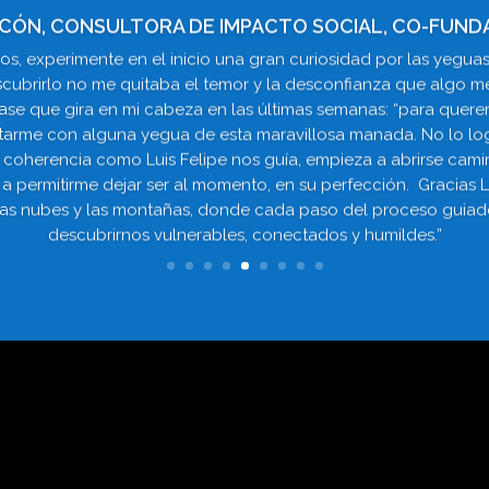
ACÓN, CONSULTORA DE IMPACTO SOCIAL, CO-FUND
los, experimente en el inicio una gran curiosidad por las yeguas
escubrirlo no me quitaba el temor y la desconfianza que algo 
se que gira en mi cabeza en las últimas semanas: “para quere
ectarme con alguna yegua de esta maravillosa manada. No lo lo
 coherencia como Luis Felipe nos guía, empieza a abrirse camin
a permitirme dejar ser al momento, en su perfección. Gracias L
las nubes y las montañas, donde cada paso del proceso guiado 
descubrirnos vulnerables, conectados y humildes.”