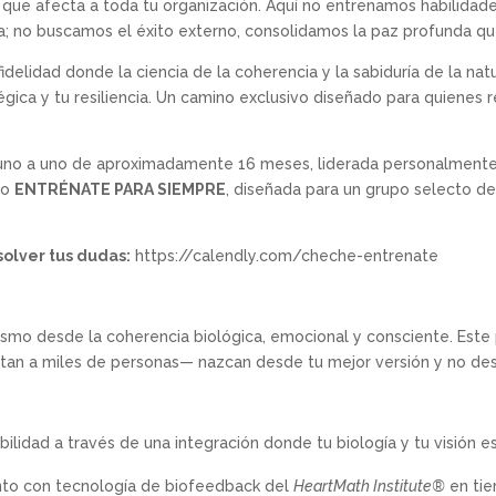
 que afecta a toda tu organización. Aquí no entrenamos habilidade
; no buscamos el éxito externo, consolidamos la paz profunda que
idelidad donde la ciencia de la coherencia y la sabiduría de la na
égica y tu resiliencia. Un camino exclusivo diseñado para quienes
n uno a uno de aproximadamente 16 meses, liderada personalment
do
ENTRÉNATE PARA SIEMPRE
, diseñada para un grupo selecto d
solver tus dudas:
https://calendly.com/cheche-entrenate
ismo desde la coherencia biológica, emocional y consciente. Este
an a miles de personas— nazcan desde tu mejor versión y no desd
bilidad a través de una integración donde tu biología y tu visión es
to con tecnología de biofeedback del
HeartMath Institute®
en tie