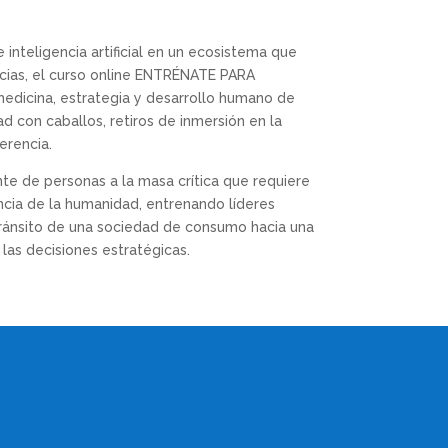
 inteligencia artificial en un ecosistema que
cias, el curso online ENTRÉNATE PARA
dicina, estrategia y desarrollo humano de
d con caballos, retiros de inmersión en la
erencia.
nte de personas a la masa crítica que requiere
encia de la humanidad, entrenando líderes
tránsito de una sociedad de consumo hacia una
las decisiones estratégicas.